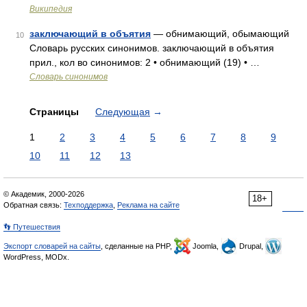
Википедия
заключающий в объятия
— обнимающий, обымающий
10
Словарь русских синонимов. заключающий в объятия
прил., кол во синонимов: 2 • обнимающий (19) • …
Словарь синонимов
Страницы
Следующая
→
1
2
3
4
5
6
7
8
9
10
11
12
13
© Академик, 2000-2026
18+
Обратная связь:
Техподдержка
,
Реклама на сайте
👣 Путешествия
Экспорт словарей на сайты
, сделанные на PHP,
Joomla,
Drupal,
WordPress, MODx.