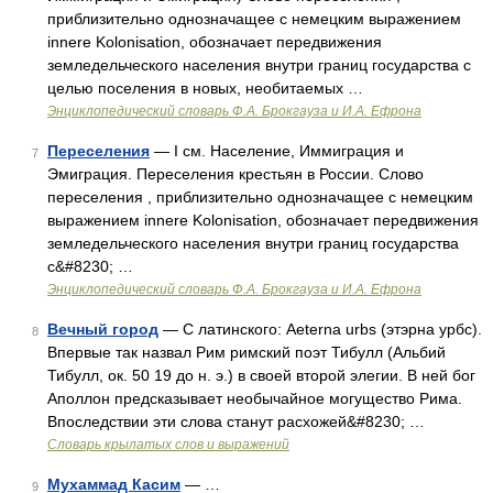
приблизительно однозначащее с немецким выражением
innere Kolonisation, обозначает передвижения
земледельческого населения внутри границ государства с
целью поселения в новых, необитаемых …
Энциклопедический словарь Ф.А. Брокгауза и И.А. Ефрона
Переселения
— I см. Население, Иммиграция и
7
Эмиграция. Переселения крестьян в России. Слово
переселения , приблизительно однозначащее с немецким
выражением innere Kolonisation, обозначает передвижения
земледельческого населения внутри границ государства
с&#8230; …
Энциклопедический словарь Ф.А. Брокгауза и И.А. Ефрона
Вечный город
— С латинского: Aeterna urbs (этэрна урбс).
8
Впервые так назвал Рим римский поэт Тибулл (Альбий
Тибулл, ок. 50 19 до н. э.) в своей второй элегии. В ней бог
Аполлон предсказывает необычайное могущество Рима.
Впоследствии эти слова станут расхожей&#8230; …
Словарь крылатых слов и выражений
Мухаммад Касим
— …
9