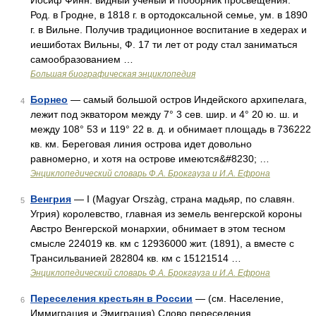
Иосиф Финн. видный ученый и поборник просвещения.
Род. в Гродне, в 1818 г. в ортодоксальной семье, ум. в 1890
г. в Вильне. Получив традиционное воспитание в хедерах и
иешиботах Вильны, Ф. 17 ти лет от роду стал заниматься
самообразованием …
Большая биографическая энциклопедия
Борнео
— самый большой остров Индейского архипелага,
4
лежит под экватором между 7° 3 сев. шир. и 4° 20 ю. ш. и
между 108° 53 и 119° 22 в. д. и обнимает площадь в 736222
кв. км. Береговая линия острова идет довольно
равномерно, и хотя на острове имеются&#8230; …
Энциклопедический словарь Ф.А. Брокгауза и И.А. Ефрона
Венгрия
— I (Magyar Orszàg, страна мадьяр, по славян.
5
Угрия) королевство, главная из земель венгерской короны
Австро Венгерской монархии, обнимает в этом тесном
смысле 224019 кв. км с 12936000 жит. (1891), а вместе с
Трансильванией 282804 кв. км с 15121514 …
Энциклопедический словарь Ф.А. Брокгауза и И.А. Ефрона
Переселения крестьян в России
— (см. Население,
6
Иммиграция и Эмиграция) Слово переселения ,