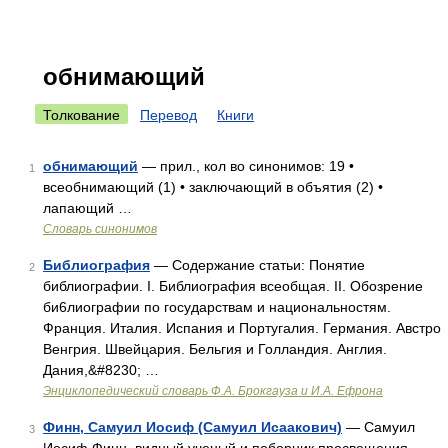
обнимающий
Толкование
Перевод
Книги
обнимающий
— прил., кол во синонимов: 19 •
1
всеобнимающий (1) • заключающий в объятия (2) •
лапающий …
Словарь синонимов
Библиография
— Содержание статьи: Понятие
2
библиографии. I. Библиография всеобщая. II. Обозрение
би6лиографии по государствам и национальностям.
Франция. Италия. Испания и Португалия. Германия. Австро
Венгрия. Швейцария. Бельгия и Голландия. Англия.
Дания,&#8230; …
Энциклопедический словарь Ф.А. Брокгауза и И.А. Ефрона
Финн, Самуил Иосиф (Самуил Исаакович)
— Самуил
3